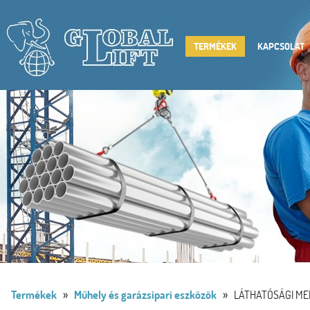
TERMÉKEK
KAPCSOLAT
»
»
Termékek
Műhely és garázsipari eszközök
LÁTHATÓSÁGI ME