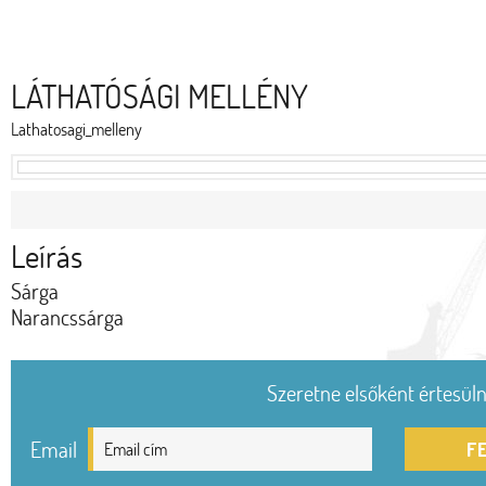
LÁTHATÓSÁGI MELLÉNY
Lathatosagi_melleny
Leírás
Sárga
Narancssárga
Szeretne elsőként értesülni
Email
F