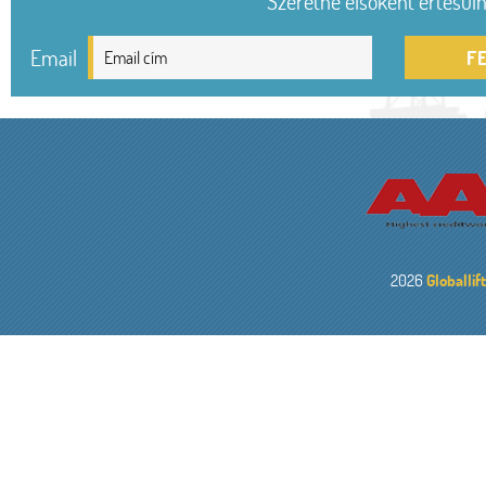
Szeretne elsőként értesülni
Email
F
2026
Globallif