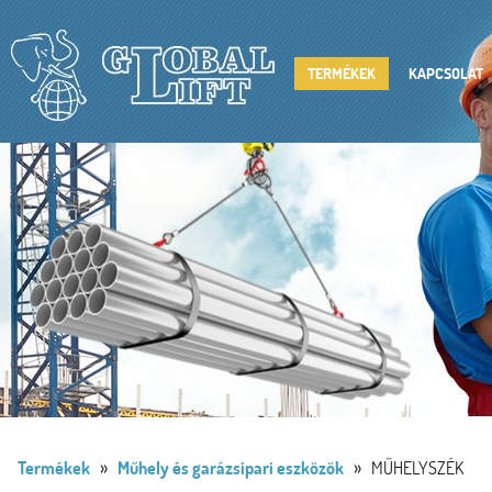
TERMÉKEK
KAPCSOLAT
»
»
Termékek
Műhely és garázsipari eszközök
MŰHELYSZÉK