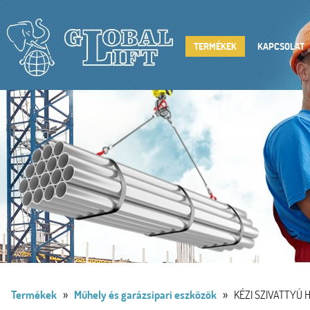
TERMÉKEK
KAPCSOLAT
»
»
Termékek
Műhely és garázsipari eszközök
KÉZI SZIVATTYÚ