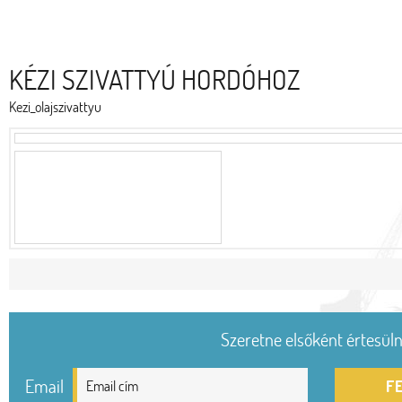
KÉZI SZIVATTYÚ HORDÓHOZ
Kezi_olajszivattyu
Szeretne elsőként értesülni
Email
F