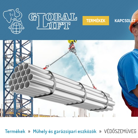
TERMÉKEK
KAPCSOLAT
»
»
Termékek
Műhely és garázsipari eszközök
VÉDŐSZEMÜVEG