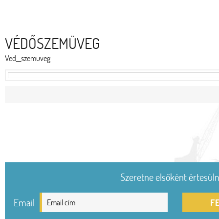
VÉDŐSZEMÜVEG
Ved__szemuveg
Szeretne elsőként értesülni
Email
F