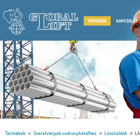
TERMÉKEK
KAPCSOLAT
»
»
»
Termékek
Szerelvények sodronykötélhez
Lánctoldók
L