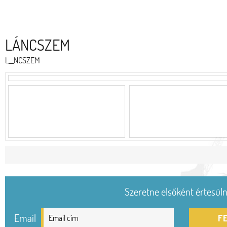
LÁNCSZEM
L__NCSZEM
Szeretne elsőként értesülni
Email
F