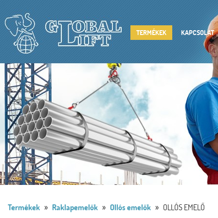
TERMÉKEK
KAPCSOLAT
»
»
»
Termékek
Raklapemelők
Ollós emelők
OLLÓS EMELŐ