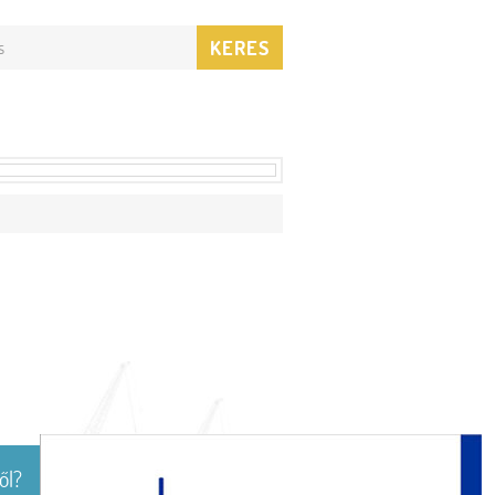
KERES
ől?