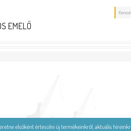
ÓS EMELŐ
eretne elsőként értesülni új termékeinkről, aktuális híreinkr