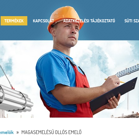
TERMÉKEK
KAPCSOLAT
ADATKEZELÉSI TÁJÉKOZTATÓ
SÜTI S
»
 emelők
MAGASEMELÉSŰ OLLÓS EMELŐ