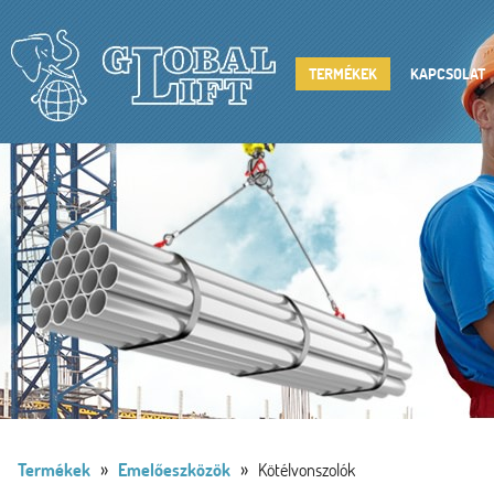
TERMÉKEK
KAPCSOLAT
»
»
Termékek
Emelőeszközök
Kötélvonszolók