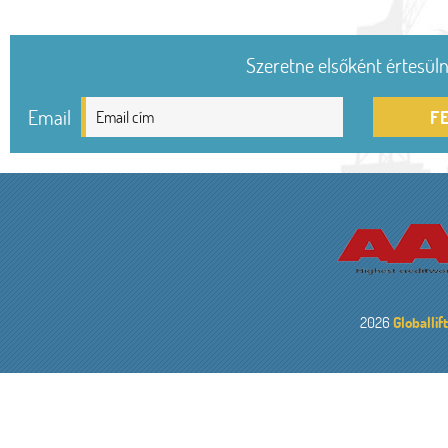
Szeretne elsőként értesülni
Email
F
2026
Globallif