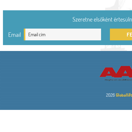
Szeretne elsőként értesülni
Email
F
2026
Globallif