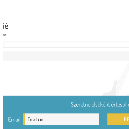
ié
ie
Szeretne elsőként értesülni
Email
F