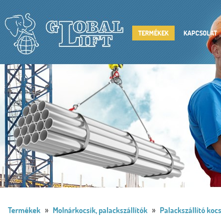
TERMÉKEK
KAPCSOLAT
»
»
Termékek
Molnárkocsik, palackszállítók
Palackszállító kocs