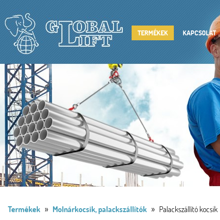
TERMÉKEK
KAPCSOLAT
»
»
Termékek
Molnárkocsik, palackszállítók
Palackszállító kocsik