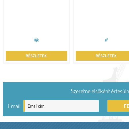
Hjk
sf
RÉSZLETEK
RÉSZLETEK
Szeretne elsőként értesülni
Email
F