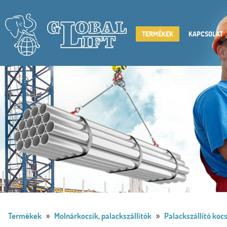
TERMÉKEK
KAPCSOLAT
»
»
Termékek
Molnárkocsik, palackszállítók
Palackszállító kocs