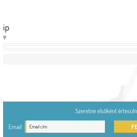
ip
ip
Szeretne elsőként értesülni
Email
F