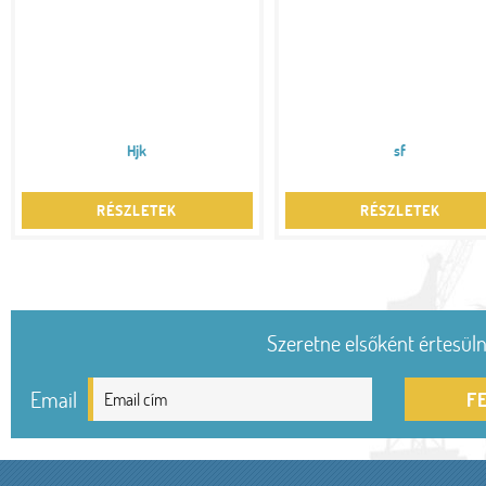
Hjk
sf
RÉSZLETEK
RÉSZLETEK
Szeretne elsőként értesülni
Email
F