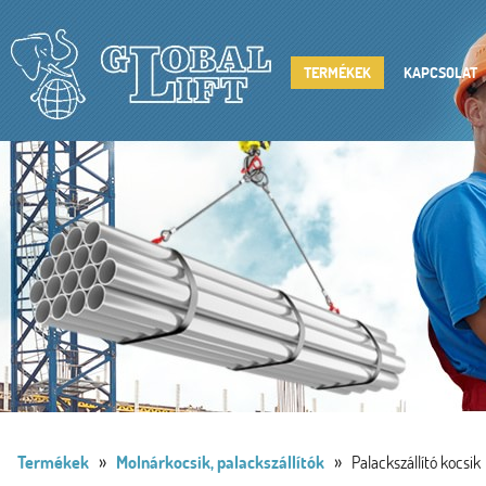
TERMÉKEK
KAPCSOLAT
»
»
Termékek
Molnárkocsik, palackszállítók
Palackszállító kocsik